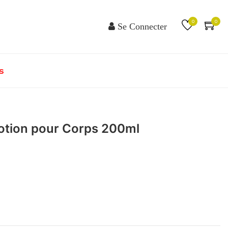
0
0
Se Connecter
s
 Lotion pour Corps 200ml
T