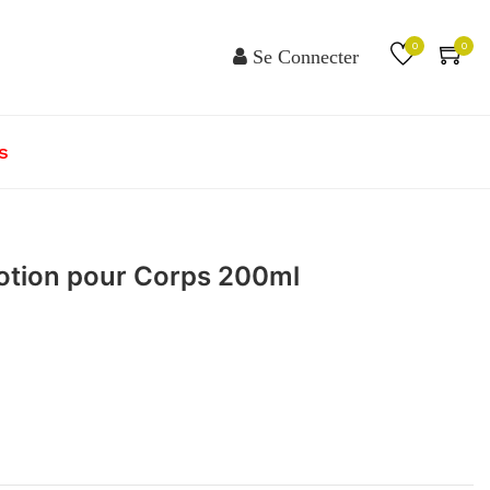
0
0
Se Connecter
s
 Lotion pour Corps 200ml
T