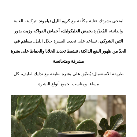
امنحي بشرتك عناية مكثّفة مع
كريم الليل دياموند
. تركيبته الغنية
والذائبة، المُعزّزة
بحمض الغليكوليك، أحماض الفواكه وزيت بذور
التين الشوكي
، تساعد على تجديد البشرة خلال الليل.
يساهم في
الحدّ من ظهور البقع الداكنة، تنشيط تجديد الخلايا والحفاظ على بشرة
مشرقة ومتجانسة
طريقة الاستعمال: يُطبّق على بشرة نظيفة مع تدليك لطيف، كل
مساء، ومناسب لجميع أنواع البشرة